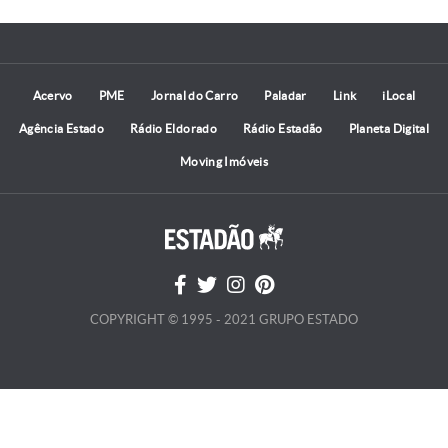
Acervo
PME
Jornal do Carro
Paladar
Link
iLocal
Agência Estado
Rádio Eldorado
Rádio Estadão
Planeta Digital
Moving Imóveis
COPYRIGHT © 1995 - 2021 GRUPO ESTADO