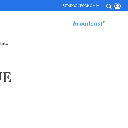
ESTADÃO / ECONOMIA
tato
UE