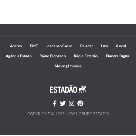
Acervo
PME
Jornal do Carro
Paladar
Link
iLocal
Agência Estado
Rádio Eldorado
Rádio Estadão
Planeta Digital
Moving Imóveis
COPYRIGHT © 1995 - 2021 GRUPO ESTADO