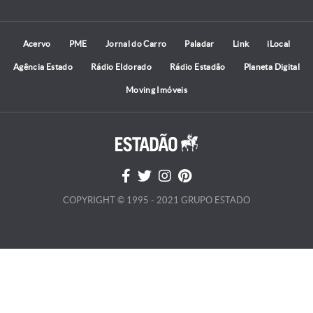
Acervo
PME
Jornal do Carro
Paladar
Link
iLocal
Agência Estado
Rádio Eldorado
Rádio Estadão
Planeta Digital
Moving Imóveis
COPYRIGHT © 1995 - 2021 GRUPO ESTADO