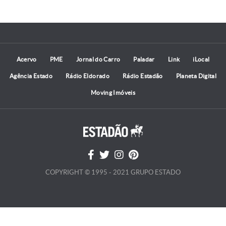
Acervo
PME
Jornal do Carro
Paladar
Link
iLocal
Agência Estado
Rádio Eldorado
Rádio Estadão
Planeta Digital
Moving Imóveis
COPYRIGHT © 1995 - 2021 GRUPO ESTADO