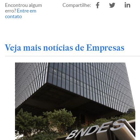
Encontrou algum
Compartilhe:
erro?
Entre em
contato
Veja mais notícias de Empresas