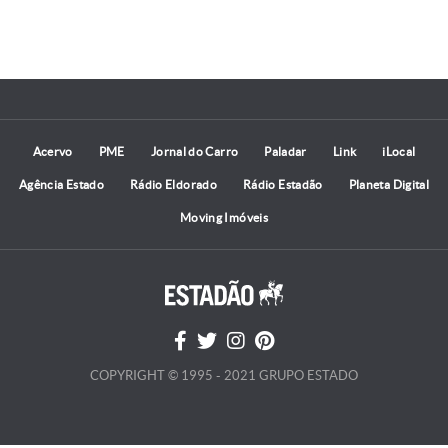
Acervo
PME
Jornal do Carro
Paladar
Link
iLocal
Agência Estado
Rádio Eldorado
Rádio Estadão
Planeta Digital
Moving Imóveis
COPYRIGHT © 1995 - 2021 GRUPO ESTADO