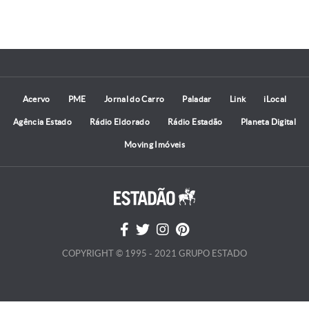
Acervo
PME
Jornal do Carro
Paladar
Link
iLocal
Agência Estado
Rádio Eldorado
Rádio Estadão
Planeta Digital
Moving Imóveis
COPYRIGHT © 1995 - 2021 GRUPO ESTADO