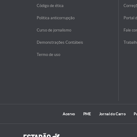
Código de ética
Correç
Politica anticorrupção
Portal 
Curso de jornalismo
Fale co
Demonstrações Contábeis
Trabalh
Termo de uso
Acervo
PME
Jornal do Carro
P