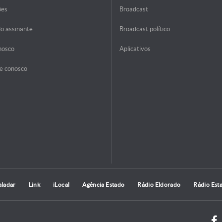
ões
Broadcast
do assinante
Broadcast político
nosco
Aplicativos
e conosco
aladar
Link
iLocal
Agência Estado
Rádio Eldorado
Rádio Est