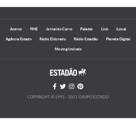
Acervo
PME
Jornal do Carro
Paladar
Link
iLocal
Agência Estado
Rádio Eldorado
Rádio Estadão
Planeta Digital
Moving Imóveis
COPYRIGHT © 1995 - 2021 GRUPO ESTADO