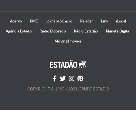
Acervo
PME
Jornal do Carro
Paladar
Link
iLocal
Agência Estado
Rádio Eldorado
Rádio Estadão
Planeta Digital
Moving Imóveis
COPYRIGHT © 1995 - 2021 GRUPO ESTADO