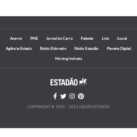
Acervo
PME
Jornal do Carro
Paladar
Link
iLocal
Agência Estado
Rádio Eldorado
Rádio Estadão
Planeta Digital
Moving Imóveis
COPYRIGHT © 1995 - 2021 GRUPO ESTADO