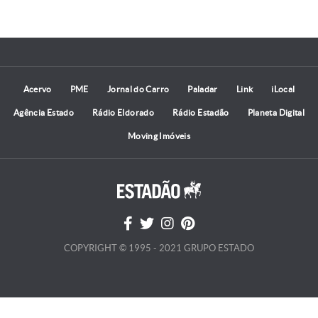
Acervo
PME
Jornal do Carro
Paladar
Link
iLocal
Agência Estado
Rádio Eldorado
Rádio Estadão
Planeta Digital
Moving Imóveis
COPYRIGHT © 1995 - 2021 GRUPO ESTADO