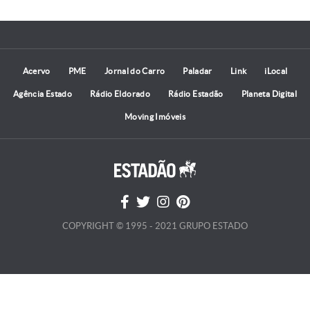
Acervo
PME
Jornal do Carro
Paladar
Link
iLocal
Agência Estado
Rádio Eldorado
Rádio Estadão
Planeta Digital
Moving Imóveis
COPYRIGHT © 1995 - 2021 GRUPO ESTADO