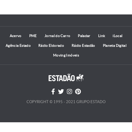
Acervo
PME
Jornal do Carro
Paladar
Link
iLocal
Agência Estado
Rádio Eldorado
Rádio Estadão
Planeta Digital
Moving Imóveis
COPYRIGHT © 1995 - 2021 GRUPO ESTADO