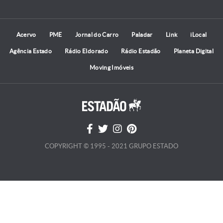
Acervo
PME
Jornal do Carro
Paladar
Link
iLocal
Agência Estado
Rádio Eldorado
Rádio Estadão
Planeta Digital
Moving Imóveis
COPYRIGHT © 1995 - 2021 GRUPO ESTADO