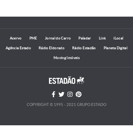
Acervo
PME
Jornal do Carro
Paladar
Link
iLocal
Agência Estado
Rádio Eldorado
Rádio Estadão
Planeta Digital
Moving Imóveis
COPYRIGHT © 1995 - 2021 GRUPO ESTADO