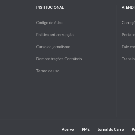
INSTITUCIONAL
ATEND
Código de ética
Correç
Politica anticorrupção
Portal 
Curso de jornalismo
Fale co
Demonstrações Contábeis
Trabalh
Termo de uso
Acervo
PME
Jornal do Carro
P