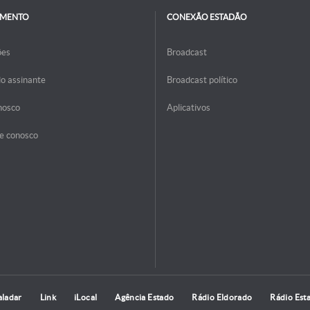
IMENTO
CONEXÃO ESTADÃO
ões
Broadcast
do assinante
Broadcast político
nosco
Aplicativos
e conosco
aladar
Link
iLocal
Agência Estado
Rádio Eldorado
Rádio Est