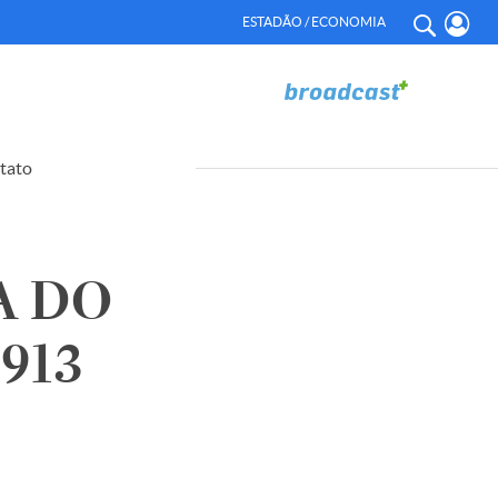
ESTADÃO / ECONOMIA
tato
A DO
0913