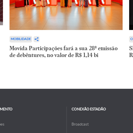
C
MOBILIDADE
S
Movida Participações fará a sua 28ª emissão
R
de debêntures, no valor de R$ 1,14 bi
IMENTO
CONEXÃO ESTADÃO
ões
Broadcast