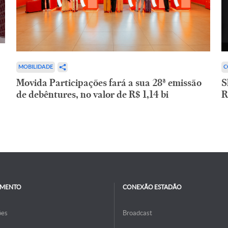
C
MOBILIDADE
S
Movida Participações fará a sua 28ª emissão
R
de debêntures, no valor de R$ 1,14 bi
IMENTO
CONEXÃO ESTADÃO
ões
Broadcast