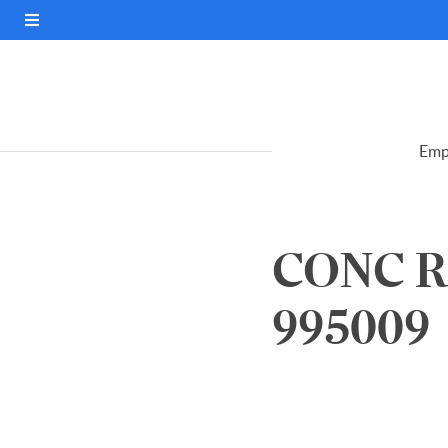
Emp
CONC R
995009