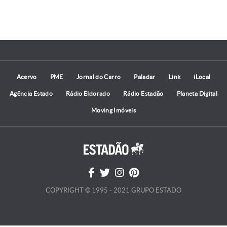
Acervo
PME
Jornal do Carro
Paladar
Link
iLocal
Agência Estado
Rádio Eldorado
Rádio Estadão
Planeta Digital
Moving Imóveis
COPYRIGHT © 1995 - 2021 GRUPO ESTADO