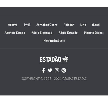
Acervo
PME
Jornal do Carro
Paladar
Link
iLocal
Agência Estado
Rádio Eldorado
Rádio Estadão
Planeta Digital
Moving Imóveis
COPYRIGHT © 1995 - 2021 GRUPO ESTADO