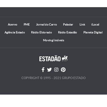
Acervo
PME
Jornal do Carro
Paladar
Link
iLocal
Agência Estado
Rádio Eldorado
Rádio Estadão
Planeta Digital
Moving Imóveis
COPYRIGHT © 1995 - 2021 GRUPO ESTADO