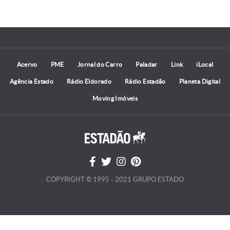
Acervo
PME
Jornal do Carro
Paladar
Link
iLocal
Agência Estado
Rádio Eldorado
Rádio Estadão
Planeta Digital
Moving Imóveis
COPYRIGHT © 1995 - 2021 GRUPO ESTADO