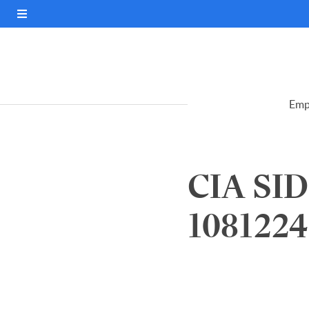
Emp
CIA SI
1081224