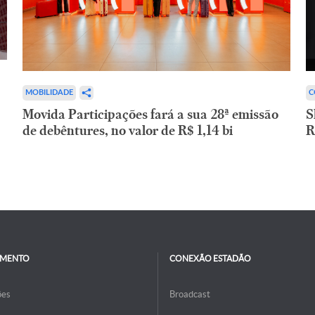
C
MOBILIDADE
S
Movida Participações fará a sua 28ª emissão
R
de debêntures, no valor de R$ 1,14 bi
IMENTO
CONEXÃO ESTADÃO
ões
Broadcast