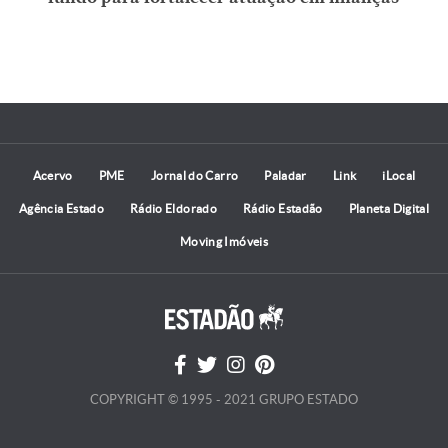
Acervo
PME
Jornal do Carro
Paladar
Link
iLocal
Agência Estado
Rádio Eldorado
Rádio Estadão
Planeta Digital
Moving Imóveis
COPYRIGHT © 1995 - 2021 GRUPO ESTADO