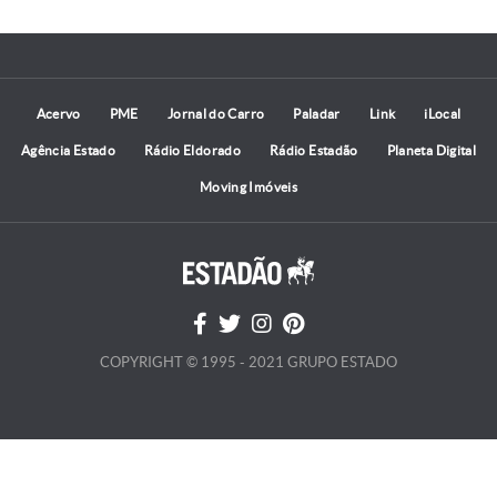
Acervo
PME
Jornal do Carro
Paladar
Link
iLocal
Agência Estado
Rádio Eldorado
Rádio Estadão
Planeta Digital
Moving Imóveis
COPYRIGHT © 1995 - 2021 GRUPO ESTADO