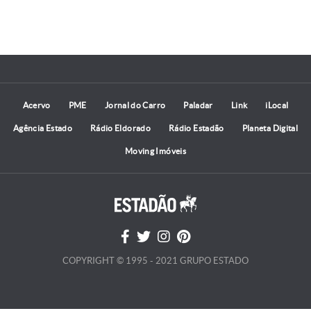
Acervo
PME
Jornal do Carro
Paladar
Link
iLocal
Agência Estado
Rádio Eldorado
Rádio Estadão
Planeta Digital
Moving Imóveis
COPYRIGHT © 1995 - 2021 GRUPO ESTADO