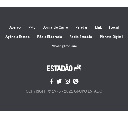
Acervo
PME
Jornal do Carro
Paladar
Link
iLocal
Agência Estado
Rádio Eldorado
Rádio Estadão
Planeta Digital
Moving Imóveis
COPYRIGHT © 1995 - 2021 GRUPO ESTADO