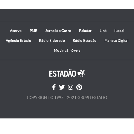
Acervo
PME
Jornal do Carro
Paladar
Link
iLocal
Agência Estado
Rádio Eldorado
Rádio Estadão
Planeta Digital
Moving Imóveis
COPYRIGHT © 1995 - 2021 GRUPO ESTADO