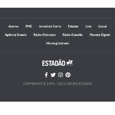
Acervo
PME
Jornal do Carro
Paladar
Link
iLocal
Agência Estado
Rádio Eldorado
Rádio Estadão
Planeta Digital
Moving Imóveis
COPYRIGHT © 1995 - 2021 GRUPO ESTADO