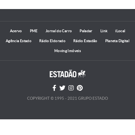
Acervo
PME
Jornal do Carro
Paladar
Link
iLocal
Agência Estado
Rádio Eldorado
Rádio Estadão
Planeta Digital
Moving Imóveis
COPYRIGHT © 1995 - 2021 GRUPO ESTADO