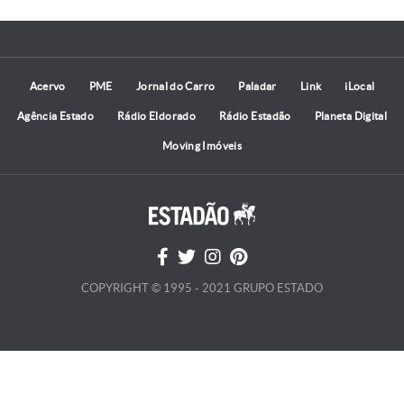
Acervo
PME
Jornal do Carro
Paladar
Link
iLocal
Agência Estado
Rádio Eldorado
Rádio Estadão
Planeta Digital
Moving Imóveis
COPYRIGHT © 1995 - 2021 GRUPO ESTADO