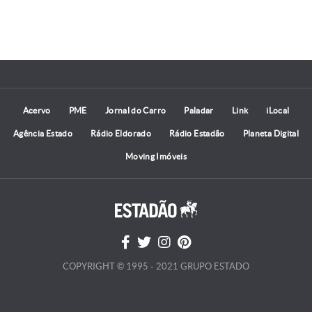
Acervo
PME
Jornal do Carro
Paladar
Link
iLocal
Agência Estado
Rádio Eldorado
Rádio Estadão
Planeta Digital
Moving Imóveis
COPYRIGHT © 1995 - 2021 GRUPO ESTADO