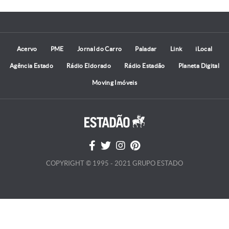
Acervo
PME
Jornal do Carro
Paladar
Link
iLocal
Agência Estado
Rádio Eldorado
Rádio Estadão
Planeta Digital
Moving Imóveis
COPYRIGHT © 1995 - 2021 GRUPO ESTADO