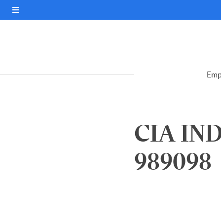
Emp
CIA IN
989098