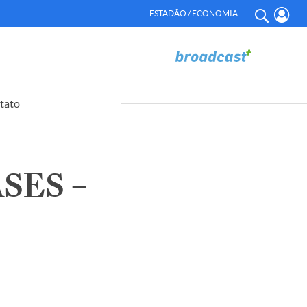
ESTADÃO / ECONOMIA
tato
SES –