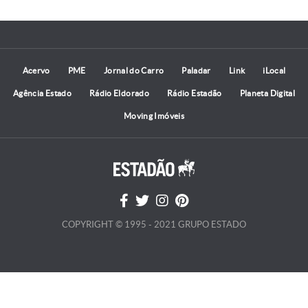
Acervo
PME
Jornal do Carro
Paladar
Link
iLocal
Agência Estado
Rádio Eldorado
Rádio Estadão
Planeta Digital
Moving Imóveis
COPYRIGHT © 1995 - 2021 GRUPO ESTADO