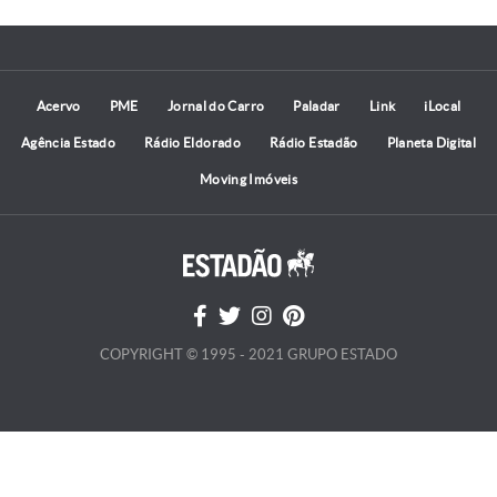
Acervo
PME
Jornal do Carro
Paladar
Link
iLocal
Agência Estado
Rádio Eldorado
Rádio Estadão
Planeta Digital
Moving Imóveis
COPYRIGHT © 1995 - 2021 GRUPO ESTADO