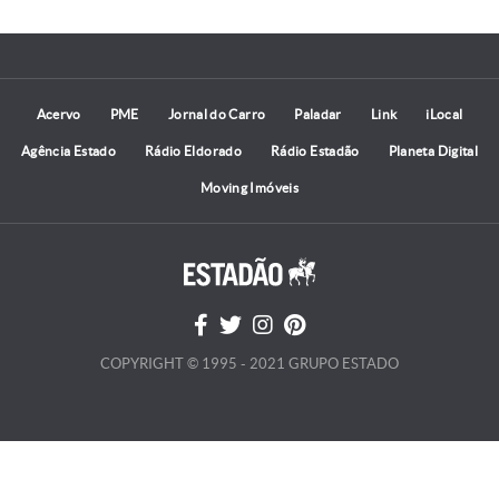
Acervo
PME
Jornal do Carro
Paladar
Link
iLocal
Agência Estado
Rádio Eldorado
Rádio Estadão
Planeta Digital
Moving Imóveis
COPYRIGHT © 1995 - 2021 GRUPO ESTADO