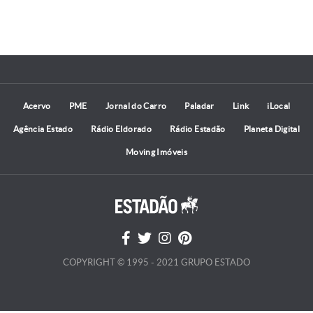
Acervo
PME
Jornal do Carro
Paladar
Link
iLocal
Agência Estado
Rádio Eldorado
Rádio Estadão
Planeta Digital
Moving Imóveis
COPYRIGHT © 1995 - 2021 GRUPO ESTADO