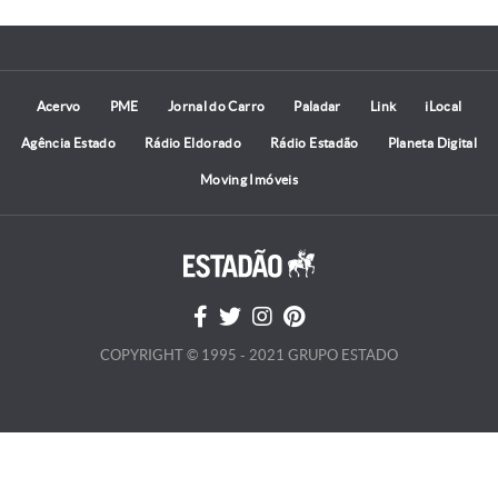
Acervo
PME
Jornal do Carro
Paladar
Link
iLocal
Agência Estado
Rádio Eldorado
Rádio Estadão
Planeta Digital
Moving Imóveis
COPYRIGHT © 1995 - 2021 GRUPO ESTADO