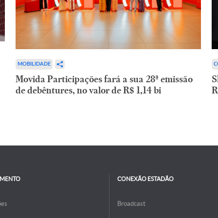
C
MOBILIDADE
S
Movida Participações fará a sua 28ª emissão
R
de debêntures, no valor de R$ 1,14 bi
IMENTO
CONEXÃO ESTADÃO
ões
Broadcast