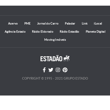
Acervo
PME
Jornal do Carro
Paladar
Link
iLocal
Agência Estado
Rádio Eldorado
Rádio Estadão
Planeta Digital
Moving Imóveis
COPYRIGHT © 1995 - 2021 GRUPO ESTADO