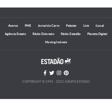
Acervo
PME
Jornal do Carro
Paladar
Link
iLocal
Agência Estado
Rádio Eldorado
Rádio Estadão
Planeta Digital
Moving Imóveis
COPYRIGHT © 1995 - 2021 GRUPO ESTADO