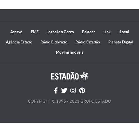
Acervo
PME
Jornal do Carro
Paladar
Link
iLocal
Agência Estado
Rádio Eldorado
Rádio Estadão
Planeta Digital
Moving Imóveis
COPYRIGHT © 1995 - 2021 GRUPO ESTADO