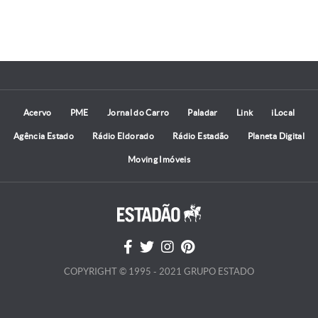
Acervo
PME
Jornal do Carro
Paladar
Link
iLocal
Agência Estado
Rádio Eldorado
Rádio Estadão
Planeta Digital
Moving Imóveis
COPYRIGHT © 1995 - 2021 GRUPO ESTADO