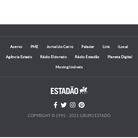
Acervo
PME
Jornal do Carro
Paladar
Link
iLocal
Agência Estado
Rádio Eldorado
Rádio Estadão
Planeta Digital
Moving Imóveis
COPYRIGHT © 1995 - 2021 GRUPO ESTADO