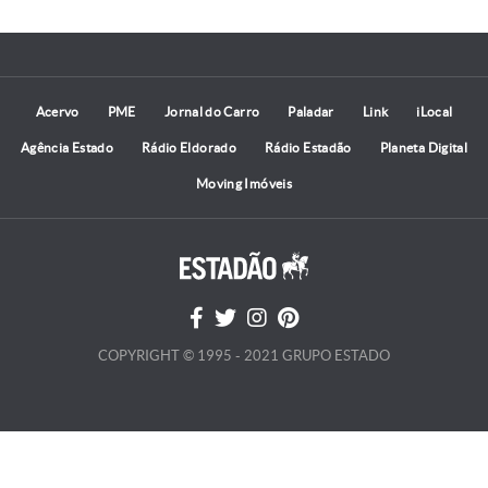
Acervo
PME
Jornal do Carro
Paladar
Link
iLocal
Agência Estado
Rádio Eldorado
Rádio Estadão
Planeta Digital
Moving Imóveis
COPYRIGHT © 1995 - 2021 GRUPO ESTADO