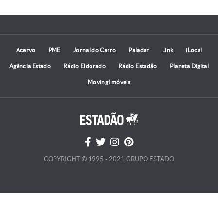
Acervo
PME
Jornal do Carro
Paladar
Link
iLocal
Agência Estado
Rádio Eldorado
Rádio Estadão
Planeta Digital
Moving Imóveis
COPYRIGHT © 1995 - 2021 GRUPO ESTADO