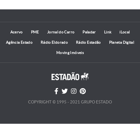
Acervo
PME
Jornal do Carro
Paladar
Link
iLocal
Agência Estado
Rádio Eldorado
Rádio Estadão
Planeta Digital
Moving Imóveis
COPYRIGHT © 1995 - 2021 GRUPO ESTADO