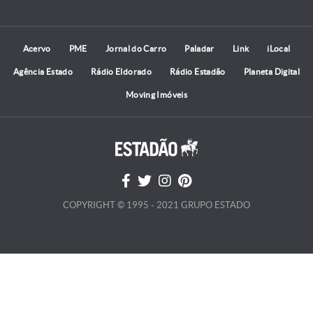
Acervo
PME
Jornal do Carro
Paladar
Link
iLocal
Agência Estado
Rádio Eldorado
Rádio Estadão
Planeta Digital
Moving Imóveis
COPYRIGHT © 1995 - 2021 GRUPO ESTADO